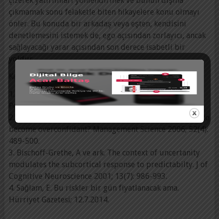
çizerek yatırımları yönlendirmek ve bunun dışına
çıkmamak sonu felaketle biten hikayelere konu olmayı
önler. Bu konuda bir arkadaş veya eşten, kendisini
denetlemesini istemek de, ego açısından zorlayıcı, ancak
sağlayacağı yarar açısından son derece isabetli bir
yoldur.
Kaynaklar:
1. Langer, E J, Roth, J. Heads I win, tails it’s chance. J of
Personality and Social Psychology 1975; 32.
2. Hilary, G, Menzly, L. Does past success leads analysts to
become overconfidant? Management Science 2006; 52(4):
489-500.
3. Bischoff-Grethe, A ve ark. The context of uncertanity
modulates the subcortical response to predictabilty. J of
Cognitive Neuroscience 2001; 13(7): 986-993.
4. Sağlam, E. Bu riskler bir gün fiyatlanacak ama.
Hürriyet Gazetesi; 12.7.2014.