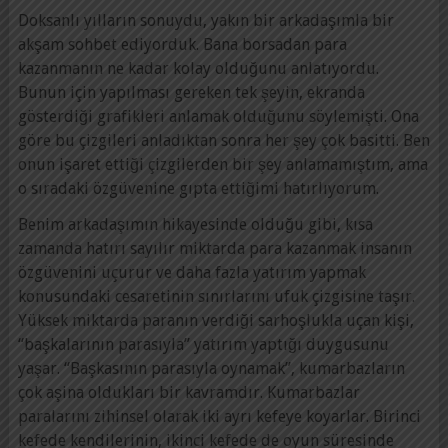
Doksanlı yılların sonuydu, yakın bir arkadaşımla bir
akşam sohbet ediyorduk. Bana borsadan para
kazanmanın ne kadar kolay olduğunu anlatıyordu.
Bunun için yapılması gereken tek şeyin, ekranda
gösterdiği grafikleri anlamak olduğunu söylemişti. Ona
göre bu çizgileri anladıktan sonra her şey çok basitti. Ben
onun işaret ettiği çizgilerden bir şey anlamamıştım, ama
o sıradaki özgüvenine gıpta ettiğimi hatırlıyorum.
Benim arkadaşımın hikayesinde olduğu gibi, kısa
zamanda hatırı sayılır miktarda para kazanmak insanın
özgüvenini uçurur ve daha fazla yatırım yapmak
konusundaki cesaretinin sınırlarını ufuk çizgisine taşır.
Yüksek miktarda paranın verdiği sarhoşlukla uçan kişi,
“başkalarının parasıyla” yatırım yaptığı duygusunu
yaşar. “Başkasının parasıyla oynamak”, kumarbazların
çok aşina oldukları bir kavramdır. Kumarbazlar
paralarını zihinsel olarak iki ayrı kefeye koyarlar. Birinci
kefede kendilerinin, ikinci kefede de oyun süresinde