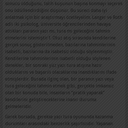
sonucu olduğunu, talih kuşunun başına konmayı seçerek
onu ödüllendirdiğini düşünür. Bu süreci daha iyi
anlatmak için bir araştırmayı özetleyelim. Langer ve Roth
adlı iki psikolog, üniversite öğrencilerinden havaya
attıkları paranın yazı mı, tura mı geleceğini tahmin
etmelerini istemiştir1. Otuz atış sırasında kendilerine
gerçek sonuç gösterilmeden, bazılarına tahminlerinin
isabetli, bazılarına da isabetsiz olduğu söylenmiştir.
Kendilerine tahminlerinin isabetli olduğu söylenen
denekler, bir sonraki yüz yazı tura atışına hazır
olduklarını ve başarılı olacaklarına inandıklarını ifade
etmişlerdir. Burada ilginç olan, bir paranın yazı veya
tura geleceğini tahmin etmek gibi, gerçekte imkansız
olan bir konuda bile, insanların “pratik yaparak”
kendilerini geliştireceklerine inanır duruma
gelmeleridir.
Gerek borsada, gerekse yazı tura oyununda kazanma
durumları arasındaki benzerlik şaşırtıcıdır. Yaşanan