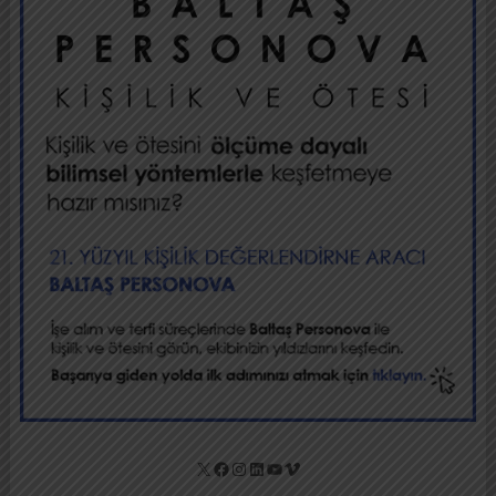
X
Facebook
Instagram
LinkedIn
YouTube
Vimeo