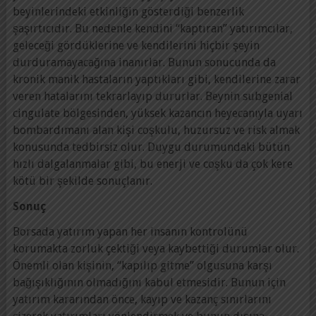
beyinlerindeki etkinliğin gösterdiği benzerlik
şaşırtıcıdır. Bu nedenle kendini “kaptıran” yatırımcılar,
geleceği gördüklerine ve kendilerini hiçbir şeyin
durduramayacağına inanırlar. Bunun sonucunda da
kronik manik hastaların yaptıkları gibi, kendilerine zarar
veren hatalarını tekrarlayıp dururlar. Beynin subgenial
cingulate bölgesinden, yüksek kazancın heyecanıyla uyarı
bombardımanı alan kişi coşkulu, huzursuz ve risk almak
konusunda tedbirsiz olur. Duygu durumundaki bütün
hızlı dalgalanmalar gibi, bu enerji ve coşku da çok kere
kötü bir şekilde sonuçlanır.
Sonuç
Borsada yatırım yapan her insanın kontrolünü
korumakta zorluk çektiği veya kaybettiği durumlar olur.
Önemli olan kişinin, “kapılıp gitme” olgusuna karşı
bağışıklığının olmadığını kabul etmesidir. Bunun için
yatırım kararından önce, kayıp ve kazanç sınırlarını