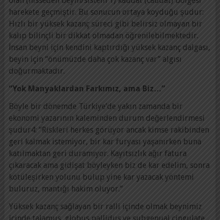
olan (hisseden beyin/sistem 1) kaudat (caudat) bölgesi
harekete geçmiştir. Bu sonucun ortaya koyduğu şudur:
Hızlı bir yüksek kazanç süreci gibi belirsiz olmayan bir
kalıp bilinçli bir dikkat olmadan öğrenilebilmektedir.
İnsan beyni için kendini kaptırdığı yüksek kazanç dalgası,
beyin için “önümüzde daha çok kazanç var” algısı
doğurmaktadır.
“Yok Manyaklardan Farkımız, ama Biz…”
Böyle bir dönemde Türkiye’de yakın zamanda bir
ekonomi yazarının kaleminden durum değerlendirmesi
şudur4: “Riskleri herkes görüyor ancak kimse rakibinden
geri kalmak istemiyor, bir kar furyası yaşanırken buna
katılmaktan geri duramıyor. Kayıtsızlık ağır fatura
çıkaracak ama gidişat böyleyken biz de kar edelim, sonra
kötüleşirken yolunu bulup yine kar yazacak yöntemi
buluruz, mantığı hakim oluyor.”
Yüksek kazanç sağlayan bir ralli içinde olmak beynimiz
içinde talamus, globus pallidus ve subgenual cingulate