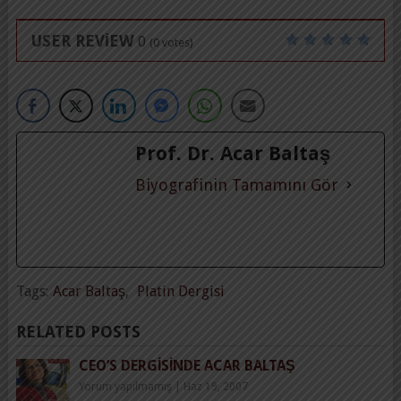
USER REVIEW
0
(
0
votes)
Prof. Dr. Acar Baltaş
Biyografinin Tamamını Gör
Tags:
Acar Baltaş
,
Platin Dergisi
RELATED POSTS
CEO’S DERGISINDE ACAR BALTAŞ
Yorum yapılmamış
|
Haz 19, 2007