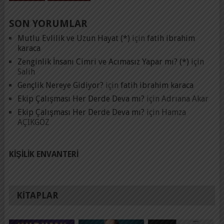
SON YORUMLAR
Mutlu Evlilik ve Uzun Hayat (*)
için
fatih ibrahim
karaca
Zenginlik İnsanı Cimri ve Acımasız Yapar mı? (*)
için
Salih
Gençlik Nereye Gidiyor?
için
fatih ibrahim karaca
Ekip Çalışması Her Derde Deva mı?
için
Adrıana Akar
Ekip Çalışması Her Derde Deva mı?
için
Hamza
AÇIKGÖZ
KIŞILIK ENVANTERI
KITAPLAR