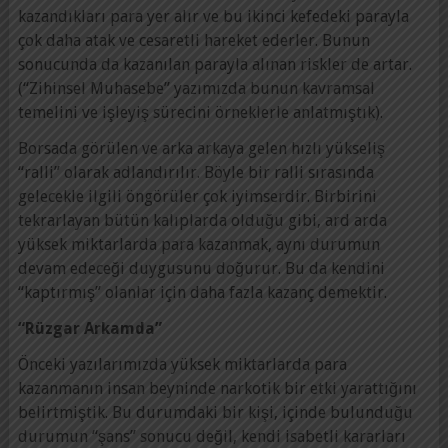
kazandıkları para yer alır ve bu ikinci kefedeki parayla
çok daha atak ve cesaretli hareket ederler. Bunun
sonucunda da kazanılan parayla alınan riskler de artar.
(“Zihinsel Muhasebe” yazımızda bunun kavramsal
temelini ve işleyiş sürecini örneklerle anlatmıştık).
Borsada görülen ve arka arkaya gelen hızlı yükseliş
“ralli” olarak adlandırılır. Böyle bir ralli sırasında
gelecekle ilgili öngörüler çok iyimserdir. Birbirini
tekrarlayan bütün kalıplarda olduğu gibi, ard arda
yüksek miktarlarda para kazanmak, aynı durumun
devam edeceği duygusunu doğurur. Bu da kendini
“kaptırmış” olanlar için daha fazla kazanç demektir.
“Rüzgar Arkamda”
Önceki yazılarımızda yüksek miktarlarda para
kazanmanın insan beyninde narkotik bir etki yarattığını
belirtmiştik. Bu durumdaki bir kişi, içinde bulunduğu
durumun “şans” sonucu değil, kendi isabetli kararları