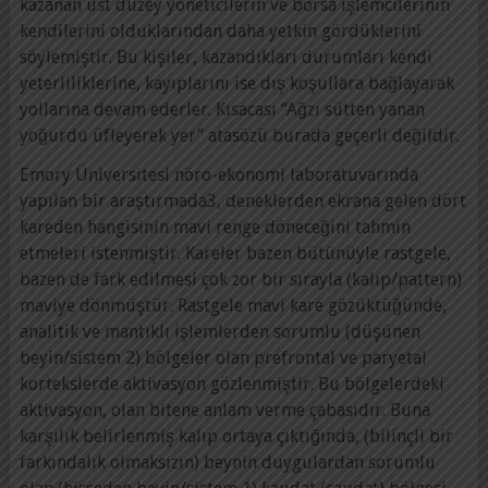
kazanan üst düzey yöneticilerin ve borsa işlemcilerinin
kendilerini olduklarından daha yetkin gördüklerini
söylemiştir. Bu kişiler, kazandıkları durumları kendi
yeterliliklerine, kayıplarını ise dış koşullara bağlayarak
yollarına devam ederler. Kısacası “Ağzı sütten yanan
yoğurdu üfleyerek yer” atasözü burada geçerli değildir.
Emory Üniversitesi nöro-ekonomi laboratuvarında
yapılan bir araştırmada3, deneklerden ekrana gelen dört
kareden hangisinin mavi renge döneceğini tahmin
etmeleri istenmiştir. Kareler bazen bütünüyle rastgele,
bazen de fark edilmesi çok zor bir sırayla (kalıp/pattern)
maviye dönmüştür. Rastgele mavi kare gözüktüğünde,
analitik ve mantıklı işlemlerden sorumlu (düşünen
beyin/sistem 2) bölgeler olan prefrontal ve paryetal
kortekslerde aktivasyon gözlenmiştir. Bu bölgelerdeki
aktivasyon, olan bitene anlam verme çabasıdır. Buna
karşılık belirlenmiş kalıp ortaya çıktığında, (bilinçli bir
farkındalık olmaksızın) beynin duygulardan sorumlu