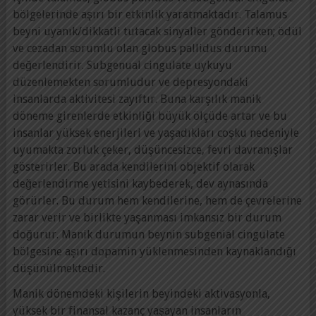
bölgelerinde aşırı bir etkinlik yaratmaktadır. Talamus
beyni uyanık/dikkatli tutacak sinyaller gönderirken; ödül
ve cezadan sorumlu olan globus pallidus durumu
değerlendirir. Subgenual cingulate uykuyu
düzenlemekten sorumludur ve depresyondaki
insanlarda aktivitesi zayıftır. Buna karşılık manik
döneme girenlerde etkinliği büyük ölçüde artar ve bu
insanlar yüksek enerjileri ve yaşadıkları coşku nedeniyle
uyumakta zorluk çeker, düşüncesizce, fevri davranışlar
gösterirler. Bu arada kendilerini objektif olarak
değerlendirme yetisini kaybederek, dev aynasında
görürler. Bu durum hem kendilerine, hem de çevrelerine
zarar verir ve birlikte yaşanması imkansız bir durum
doğurur. Manik durumun beynin subgenial cingulate
bölgesine aşırı dopamin yüklenmesinden kaynaklandığı
düşünülmektedir.
Manik dönemdeki kişilerin beyindeki aktivasyonla,
yüksek bir finansal kazanç yaşayan insanların