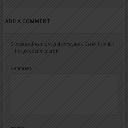
ADD A COMMENT
E-posta adresiniz yayınlanmayacak.
Gerekli alanlar
*
ile işaretlenmişlerdir
*
Comment:
*
Name: