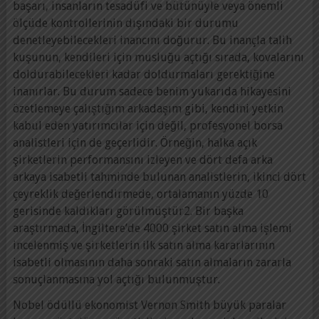
başarı, insanların tesadüfi ve bütünüyle veya önemli
ölçüde kontrollerinin dışındaki bir durumu
denetleyebilecekleri inancını doğurur. Bu inançla talih
kuşunun, kendileri için musluğu açtığı sırada, kovalarını
doldurabilecekleri kadar doldurmaları gerektiğine
inanırlar. Bu durum sadece benim yukarıda hikayesini
özetlemeye çalıştığım arkadaşım gibi, kendini yetkin
kabul eden yatırımcılar için değil, profesyonel borsa
analistleri için de geçerlidir. Örneğin, halka açık
şirketlerin performansını izleyen ve dört defa arka
arkaya isabetli tahminde bulunan analistlerin, ikinci dört
çeyreklik değerlendirmede, ortalamanın yüzde 10
gerisinde kaldıkları görülmüştür2. Bir başka
araştırmada, İngiltere’de 4000 şirket satın alma işlemi
incelenmiş ve şirketlerin ilk satın alma kararlarının
isabetli olmasının daha sonraki satın almaların zararla
sonuçlanmasına yol açtığı bulunmuştur.
Nobel ödüllü ekonomist Vernon Smith büyük paralar