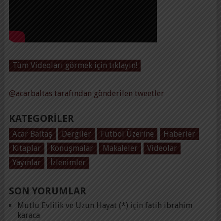
Tüm Videoları görmek için tıklayın!
@acarbaltas tarafından gönderilen tweetler
KATEGORILER
Acar Baltaş
Dergiler
Futbol Üzerine
Haberler
Kitaplar
Konuşmalar
Makaleler
Videolar
Yayınlar
İzlenimler
SON YORUMLAR
Mutlu Evlilik ve Uzun Hayat (*)
için
fatih ibrahim
karaca