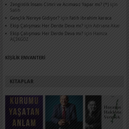
Zenginlik İnsanı Cimri ve Acımasız Yapar mı? (*)
için
Salih
Gençlik Nereye Gidiyor?
için
fatih ibrahim karaca
Ekip Çalışması Her Derde Deva mı?
için
Adrıana Akar
Ekip Çalışması Her Derde Deva mı?
için
Hamza
AÇIKGÖZ
KIŞILIK ENVANTERI
KITAPLAR