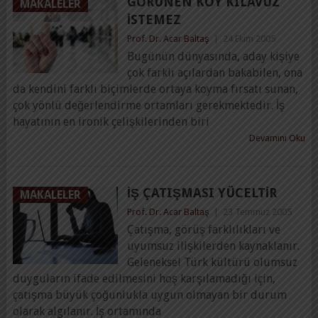
GÖRÜNEN KÖY KILAVUZ
MAKALELER
İSTEMEZ
Prof. Dr. Acar Baltaş
|
24 Ekim 2005
Bugünün dünyasında, aday kişiye
çok farklı açılardan bakabilen, ona
da kendini farklı biçimlerde ortaya koyma fırsatı sunan,
çok yönlü değerlendirme ortamları gerekmektedir. İş
hayatının en ironik çelişkilerinden biri
Devamını Oku
İŞ ÇATIŞMASI YÜCELTIR
MAKALELER
Prof. Dr. Acar Baltaş
|
23 Temmuz 2005
Çatışma, görüş farklılıkları ve
uyumsuz ilişkilerden kaynaklanır.
Geleneksel Türk kültürü olumsuz
duyguların ifade edilmesini hoş karşılamadığı için,
çatışma büyük çoğunlukla uygun olmayan bir durum
olarak algılanır. İş ortamında