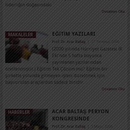
liderliğin doğasındaki
Devamını Oku
EĞITIM YAZILARI
MAKALELER
Prof. Dr. Acar Baltaş
|
27 Temmuz 2006
(2000 yılında Hürriyet Gazetesi İK
Eki’nde 5 hafta boyunca
yayınlanan yazılarından
özetlenmiştir.) Eğitim Tek Çözüm mü? Eğitim bir
şirkette yolunda gitmeyen işleri düzeltmek için
başvurulan araçlardan sadece biridir.
Devamını Oku
ACAR BALTAŞ PERYON
HABERLER
KONGRESINDE
Prof. Dr. Acar Baltaş
|
5 Mayıs 2006