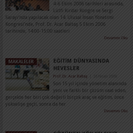
4-6 Ekim 2006 tarihleri arasında,
Lütfi Kırdar Kongre ve Sergi
Sarayı’nda yapılacak olan 14. Ulusal İnsan Yönetimi
Kongresi’nde, Prof. Dr. Acar Baltaş 5 Ekim 2006
tarihinde, 14:00-15:00 saatleri
Devamını Oku
EĞITIM DÜNYASINDA
MAKALELER
HEVESLER
Prof. Dr. Acar Baltaş
|
26 Nisan 2006
Son 15 yıl içinde yönetim alanında
yeni ve farklı bir çözüm vaat eden,
gerçekte her biri çok değerli birçok araç ve eğitim, önce
yükselişe geçti, sonra da her
Devamını Oku