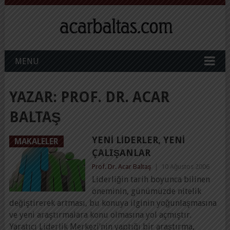
MENU
YAZAR:
PROF. DR. ACAR
BALTAŞ
YENI LIDERLER, YENI
MAKALELER
ÇALIŞANLAR
Prof. Dr. Acar Baltaş
|
10 Ağustos 2006
Liderliğin tarih boyunca bilinen
öneminin, günümüzde nitelik
değiştirerek artması, bu konuya ilginin yoğunlaşmasına
ve yeni araştırmalara konu olmasına yol açmıştır.
Yaratıcı Liderlik Merkezi’nin yaptığı bir araştırma,