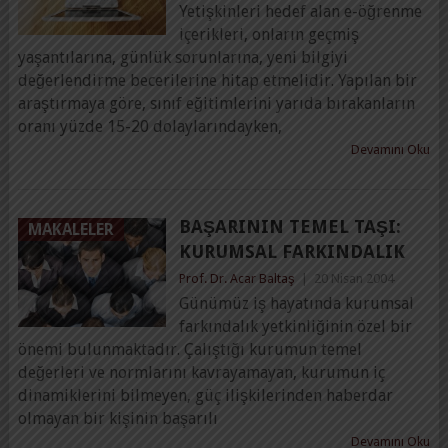
Yetişkinleri hedef alan e-öğrenme
içerikleri, onların geçmiş
yaşantılarına, günlük sorunlarına, yeni bilgiyi
değerlendirme becerilerine hitap etmelidir. Yapılan bir
araştırmaya göre, sınıf eğitimlerini yarıda bırakanların
oranı yüzde 15-20 dolaylarındayken,
Devamını Oku
BAŞARININ TEMEL TAŞI:
MAKALELER
KURUMSAL FARKINDALIK
Prof. Dr. Acar Baltaş
|
20 Nisan 2004
Günümüz iş hayatında kurumsal
farkındalık yetkinliğinin özel bir
önemi bulunmaktadır. Çalıştığı kurumun temel
değerleri ve normlarını kavrayamayan, kurumun iç
dinamiklerini bilmeyen, güç ilişkilerinden haberdar
olmayan bir kişinin başarılı
Devamını Oku