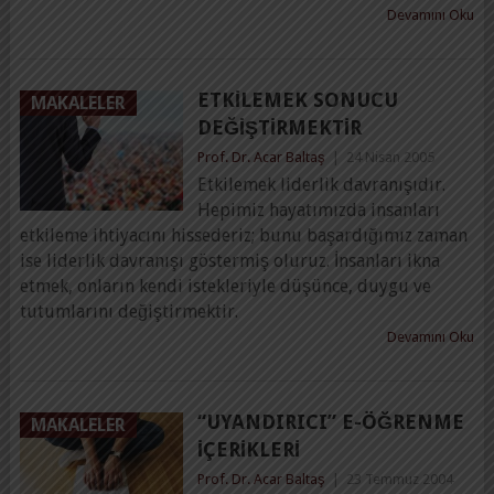
Devamını Oku
ETKILEMEK SONUCU
MAKALELER
DEĞIŞTIRMEKTIR
Prof. Dr. Acar Baltaş
|
24 Nisan 2005
Etkilemek liderlik davranışıdır.
Hepimiz hayatımızda insanları
etkileme ihtiyacını hissederiz; bunu başardığımız zaman
ise liderlik davranışı göstermiş oluruz. İnsanları ikna
etmek, onların kendi istekleriyle düşünce, duygu ve
tutumlarını değiştirmektir.
Devamını Oku
“UYANDIRICI” E-ÖĞRENME
MAKALELER
İÇERIKLERI
Prof. Dr. Acar Baltaş
|
23 Temmuz 2004