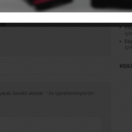
Yap
Gen
ibr
om
Eki
içi
Eki
içi
KIŞIL
yacak.
Gerekli alanlar
*
ile işaretlenmişlerdir