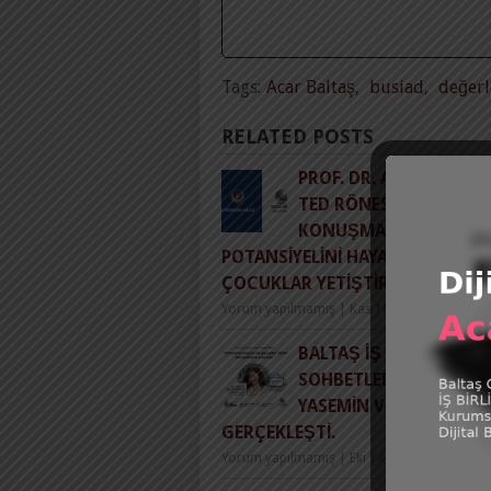
Tags:
Acar Baltaş
,
busiad
,
değerl
RELATED POSTS
PROF. DR. ACAR BALTAŞ
TED RÖNESANS KOLEJI’
KONUŞMA BAŞLIĞI:
POTANSIYELINI HAYATA YANSITA
ÇOCUKLAR YETIŞTIRMEK
Yorum yapılmamış
|
Kas 10, 2014
BALTAŞ İŞ VE PSIKOLOJI
SOHBETLERI, KONUĞU
YASEMIN VARDAR ILE
GERÇEKLEŞTI.
Yorum yapılmamış
|
Eki 14, 2022