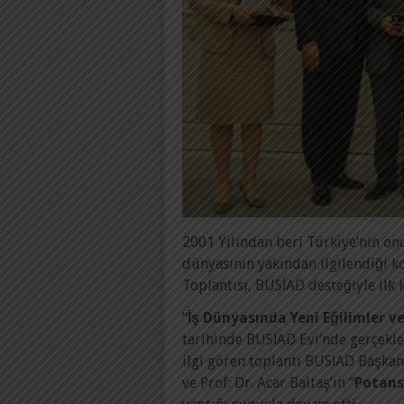
2001 Yılından beri Türkiye’nin önd
dünyasının yakından ilgilendiği k
Toplantısı, BUSİAD desteğiyle ilk 
“
İş Dünyasında Yeni Eğilimler ve
tarihinde BUSİAD Evi’nde gerçekle
ilgi gören toplantı BUSİAD Başkan
ve Prof. Dr. Acar Baltaş’ın “
Potans