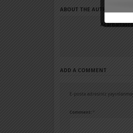
ABOUT THE AUTHOR
Acarbaltasc
ADD A COMMENT
E-posta adresiniz yayınlanma
*
Comment: