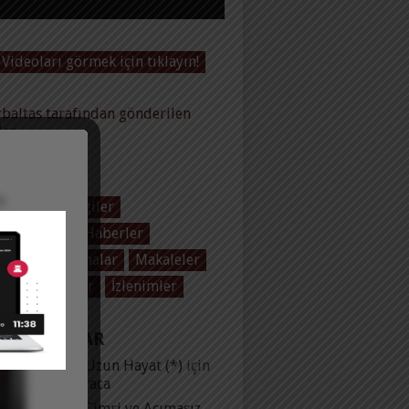
Videoları görmek için tıklayın!
baltas tarafından gönderilen
ler
EGORILER
 Baltaş
Dergiler
ol Üzerine
Haberler
plar
Konuşmalar
Makaleler
olar
Yayınlar
İzlenimler
 YORUMLAR
lu Evlilik ve Uzun Hayat (*)
için
ih ibrahim karaca
ginlik İnsanı Cimri ve Acımasız