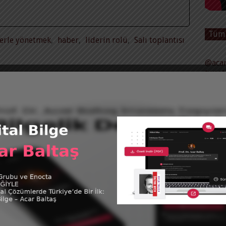
Tüm 
erle yönetmek
,
haber
,
liderin rolü
,
Salı toplantısı
@acar
tweet
’IN
“ODAK NOKTAMIZ FUTBOL”
NDEKI
KITABI PROF. DR. ACAR BALTAŞ
KAT
VE PROF. DR. BÜLENT
Acar
N
BAYRAKTAR SUNUŞUYLA YAYINLANDI
Futb
Yorum yapılmamış
|
Haz 28, 2016
Kita
Vide
 SALI
PERYÖN 23. İNSAN YÖNETIMI
MUZ
KONGRESI’NDE KARARLAR
SON
KONUŞULDU
Yorum yapılmamış
|
Kas 16, 2015
Mut
fat
Zen