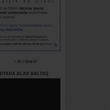
X
Facebook
Instagram
LinkedIn
YouTube
Vimeo
YADA ACAR BALTAŞ