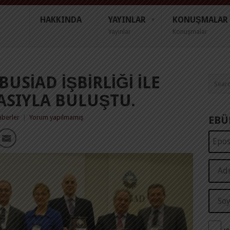
HAKKINDA
YAYINLAR
KONUŞMALAR
Yayınlar
Konuşmalar
USİAD IŞBIRLIĞI ILE
ASIYLA BULUŞTU.
aberler
|
Yorum yapılmamış
EBÜ