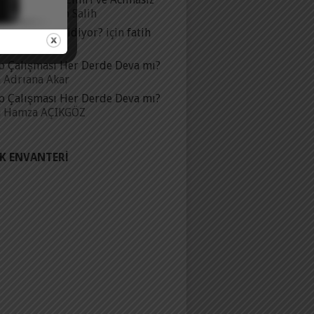
ar mı? (*)
için
Salih
çlik Nereye Gidiyor?
için
fatih
ahim karaca
p Çalışması Her Derde Deva mı?
n
Adrıana Akar
p Çalışması Her Derde Deva mı?
n
Hamza AÇIKGÖZ
IK ENVANTERI