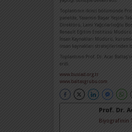
yaptığı sunuşla devam etti.
Toplantının ikinci bölümünde Prof
panelde, Yasemin Başar Yeşim Tekst
Direktörü, Lami Yağcılarlıoğlu Bo
Renault Eğitim Enstitüsü Müdür
İnsan Kaynakları Müdürü, kurumla
insan kaynakları stratejilerinden b
Toplantının Prof. Dr. Acar Baltaş’ın
erdi.
www.busiad.org.tr
www.baltasgrubu.com
Prof. Dr. 
Biyografinin