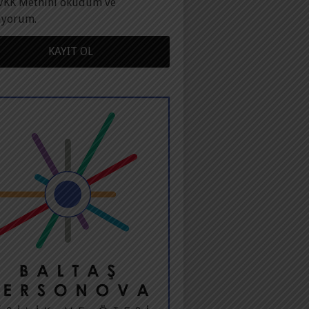
VKK Metnini okudum ve
ıyorum.