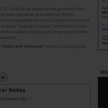
. Dr. Zuhal Baltaş başkanlığında gerçekleştirilen
il İnsan Kaynakları ve Endüstriyel İlişkiler
sch İnsan Kaynakları Direktörü, Erdoğan Güneş Oyak
ü ve Neşet Topaloğlu Şişecam Cam Ambalaj Grubu
rında rekabette öne geçmek için gerçekleştirdikleri
ahsettiler.
 “
Değerlerle Yönetmek
” başlıklı sunuşuyla sona
MED
Acar Baltaş
 Tamamını Gör