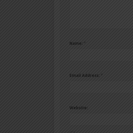
*
Name:
*
Email Address:
Website: