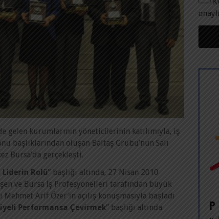
K
onayl
e gelen kurumlarının yöneticilerinin katılımıyla, iş
onu başlıklarından oluşan Baltaş Grubu’nun Salı
kez Bursa’da gerçekleşti.
 Liderin Rolü
” başlığı altında, 27 Nisan 2010
şen ve Bursa İş Profesyonelleri tarafından büyük
ı Mehmet Arif Özer’in açılış konuşmasıyla başladı
iyeli Performansa Çevirmek
” başlığı altında