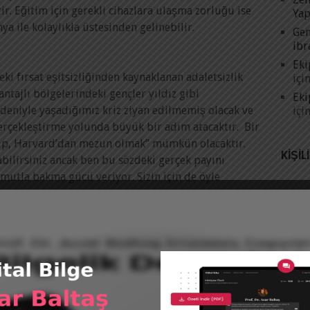
r. Eğitim için gerekli cihazlara ulaşma zorluğu ise
Yap
a ile kolaylıkla üstesinden gelinebilir.
Gen
ibr
Eki
i fırsat eşitsizliğinden kaynaklanan adaletsizlik
içi
ntajlı bölgelerindeki gençler yıldız gibi
Eki
deniyle yaşadığımız kriz ziyan edilmemiş olacak ve
içi
rçekleştirme yolunda büyük bir adım atacaktır. Bir
yıp, Harvard’dan mezun olmak” mümkün olacaktır.
KIŞIL
bilirsiniz ancak ben bu sözdeki gerçek payını
utla bakma gücü veriyor. Sizin için de öyle