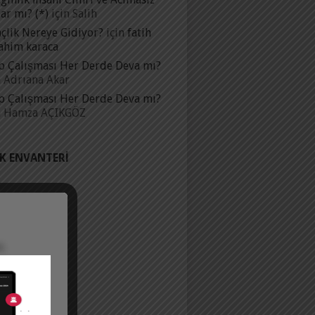
ar mı? (*)
için
Salih
çlik Nereye Gidiyor?
için
fatih
ahim karaca
p Çalışması Her Derde Deva mı?
n
Adrıana Akar
p Çalışması Her Derde Deva mı?
n
Hamza AÇIKGÖZ
IK ENVANTERI