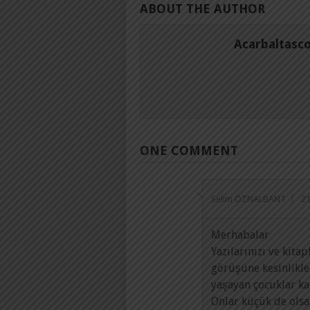
ABOUT THE AUTHOR
Acarbaltasc
ONE COMMENT
Selim ÖZNALBANT
2
Merhabalar
Yazılarınızı ve kita
görüşüne kesinlikle
yaşayan çocuklar k
Onlar küçük de olsa