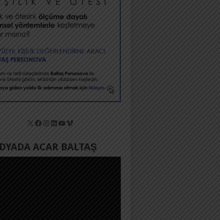
X
Facebook
Instagram
LinkedIn
YouTube
Vimeo
YADA ACAR BALTAŞ