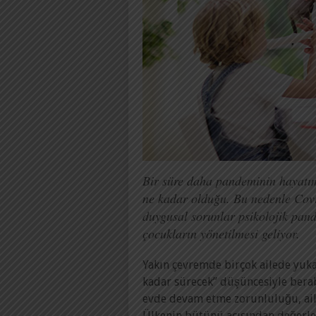
Bir süre daha pandeminin hayatım
ne kadar olduğu. Bu nedenle Cov
duygusal sorunlar psikolojik pan
çocukların yönetilmesi geliyor.
Yakın çevremde birçok ailede yukar
kadar sürecek” düşüncesiyle berab
evde devam etme zorunluluğu, ailel
Ülkenin bütünü açısından değerlen