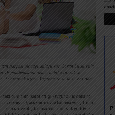
K
onayl
ızın parçası olacağı anlaşılıyor. Sorun bu sürenin
id-19 pandemisinin neden olduğu ruhsal ve
demi yaratmak üzere. Yaşanan sorunların başında
daki cümlenin işaret ettiği kaygı, “bu iş daha ne
er yaşanıyor. Çocukların evde kalması ve eğitimin
ere hazır ve alışık olmadıkları bir yük getiriyor.
dirildiğinde aileler bu başlık altında ifade ettiğim