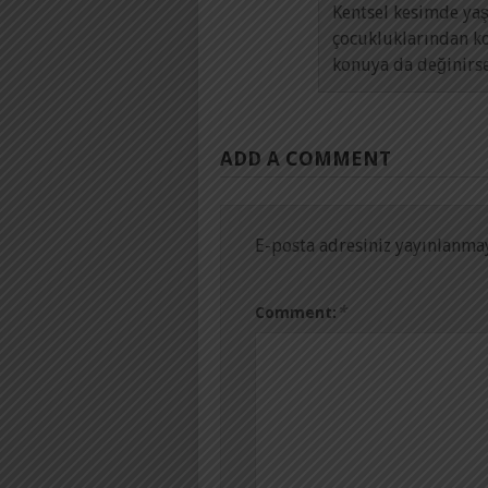
Kentsel kesimde yaş
çocukluklarından ko
konuya da değinirse
ADD A COMMENT
E-posta adresiniz yayınlanma
*
Comment: