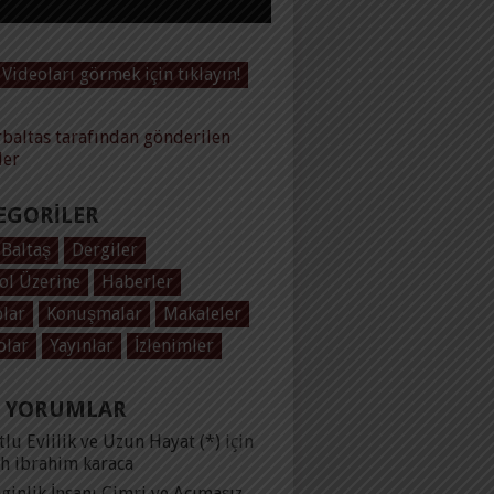
Videoları görmek için tıklayın!
baltas tarafından gönderilen
ler
EGORILER
 Baltaş
Dergiler
ol Üzerine
Haberler
plar
Konuşmalar
Makaleler
olar
Yayınlar
İzlenimler
 YORUMLAR
lu Evlilik ve Uzun Hayat (*)
için
ih ibrahim karaca
ginlik İnsanı Cimri ve Acımasız