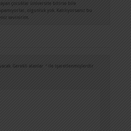
ayan çocuklar üniversite bitirse bile
pamıyorlar, olgunluk yok. Katılıyorsanız bu
niz sevinirim.
yacak.
Gerekli alanlar
*
ile işaretlenmişlerdir