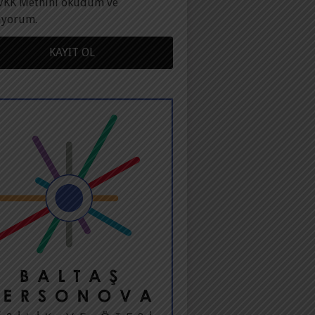
VKK Metnini okudum ve
ıyorum.