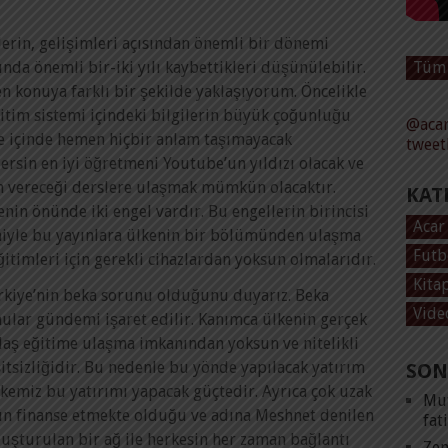
lerin, gelişimleri açısından önemli bir dönemi
Tüm 
nda önemli bir-iki yılı kaybettikleri düşünülebilir.
n konuya farklı bir şekilde yaklaşıyorum. Öncelikle
itim sistemi içindeki bilgilerin büyük çoğunluğu
@acar
e içinde hemen hiçbir anlam taşımayacak
tweet
r dersin en iyi öğretmeni Youtube’un yıldızı olacak ve
ın vereceği derslere ulaşmak mümkün olacaktır.
KAT
n önünde iki engel vardır. Bu engellerin birincisi
Acar
deniyle bu yayınlara ülkenin bir bölümünden ulaşma
Futb
ğitimleri için gerekli cihazlardan yoksun olmalarıdır.
Kita
Türkiye’nin beka sorunu olduğunu duyarız. Beka
Vide
nular gündemi işaret edilir. Kanımca ülkenin gerçek
daş eğitime ulaşma imkanından yoksun ve nitelikli
itsizliğidir. Bu nedenle bu yönde yapılacak yatırım
SON
emiz bu yatırımı yapacak güçtedir. Ayrıca çok uzak
Mut
’ın finanse etmekte olduğu ve adına Meshnet denilen
fat
luşturulan bir ağ ile herkesin her zaman bağlantı
Zen