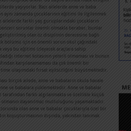
killerde yaşıyorlar. Bazı ailelerde anne ve baba
en aynı zamanda çocuklarının eğitimi ile ilgilenmek
ı ailelerde farklı yaş guruplarındaki çocukların
ve benzeri sorunlar önemli olmakla beraber, bunlar
geliştirilmiş olan öz disiplinin derecesine bağlı
ük bölümü için en önemli sorun okul çağındaki
 veya bu eğitimi izleyecek araçlara sahip
ladığı internet kotasının yeterli olmaması ve bunun
arafından karşılanamaması da çok önemli bir
itime ulaşımdaki fırsat eşitsizliğini büyütmektedir.
ası birçok ailede, anne ve babaların okula havale
MED
anne ve babalara yüklemektedir. Anne ve babalar
 tarafından farklı algılanmakta ve özellikle küçük
ın olmanın dayanılmaz mutluluğunu yaşamaktadır.
orunda olan anne ve babalar çocuklarıyla özel bir
tın koşuşturmasının dışında, yakından tanımak