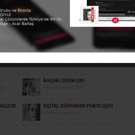
Acar Baltaş
 Tamamını Gör
ak
,
çocuklar
,
Eğitim
,
Ev hayatı
,
Gelişim
,
İş
BAŞARI DEDIKLERI
006
1 Yorum
|
Mar 17, 2021
 HUZUR
DIJITAL DÜNYANIN PSIKOLOJISI
1 Yorum
|
Haz 9, 2021