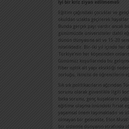
İyi bir kriz ziyan edilmemeli
Eğitim çağındaki çocuklar ve genç
okuldan uzakta geçirerek hayatları
Bunda gerçek payı vardır ancak be
günümüzde üniversiteler dahil eğ
dünün dünyasına ait ve 15-20 sen
niteliktedir. Bir-iki yıl içinde he
Türkiye’nin her köşesinden onlar
Günümüz koşullarında bu gelişmeni
fiber optik alt yapı eksikliği ne
zorluğu, ikincisi de öğrencilerin e
Sık sık politikacıların ağzından 
sorunu olarak güvenlikle ilgili ko
beka sorunu, genç kuşakların çağ
eğitime ulaşma önündeki fırsat eş
yaşamsal önem taşımaktadır ve ülk
olmayan bir gelecekte, Elon Musk
bir sistemle dünyanın etrafında o