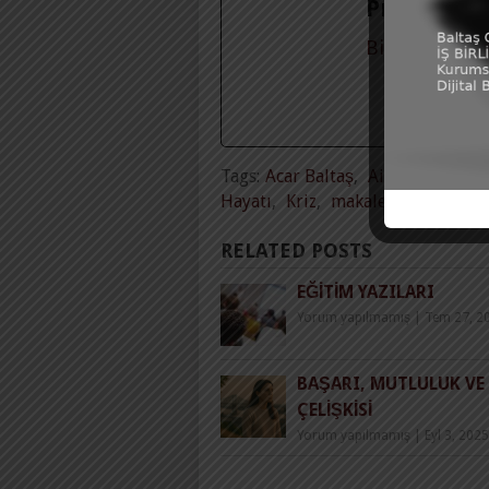
Prof. Dr. 
Biyografinin
Tags:
Acar Baltaş
,
Aile
,
Bağ kurm
Hayatı
,
Kriz
,
makale
,
pandemi
RELATED POSTS
EĞITIM YAZILARI
Yorum yapılmamış
|
Tem 27, 2
BAŞARI, MUTLULUK VE
ÇELIŞKISI
Yorum yapılmamış
|
Eyl 3, 2025