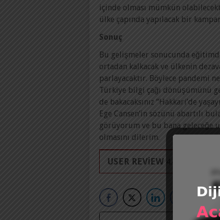
içinde olması mümkün olabilecekti
ülke çapında yapılacak bir kampany
Sonuç
Bu gelişmeler sonucunda eğitimdek
ortadan kalkacak ve ülkenin dezava
parlayacaktır. Böylece pandemi ne
Türkiye bilgi çağı dönüşümünü ge
de bakacaksınız “Hakkari’de yaşa
Ege Cansen’in sözünü abartılı bula
görüyorum ve bu bana geleceğe um
olmasını dilerim.
USER REVIEW
4.46
(
35
votes)