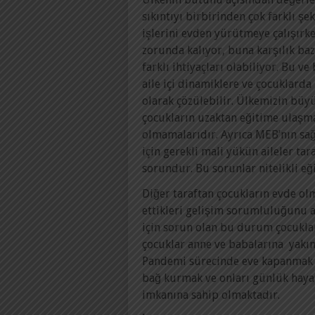
sıkıntıyı birbirinden çok farklı şe
işlerini evden yürütmeye çalışırk
zorunda kalıyor, buna karşılık baz
farklı ihtiyaçları olabiliyor. Bu 
aile içi dinamiklere ve çocuklarda 
olarak çözülebilir. Ülkemizin büy
çocukların uzaktan eğitime ulaşma
olmamalarıdır. Ayrıca MEB’nın sağ
için gerekli mali yükün aileler t
sorundur. Bu sorunlar nitelikli eğ
Diğer taraftan çocukların evde olm
ettikleri gelişim sorumluluğunu 
için sorun olan bu durum çocuklar
çocuklar anne ve babalarına yak
Pandemi sürecinde eve kapanmak z
bağ kurmak ve onları günlük haya
imkanına sahip olmaktadır.