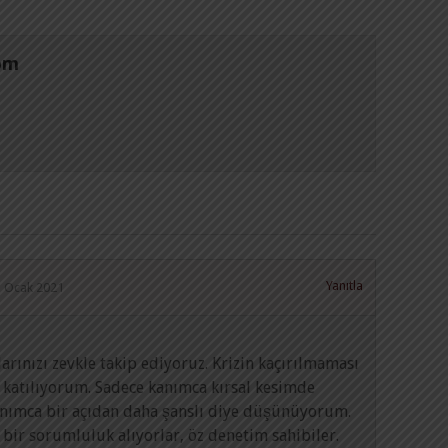
om
Yanıtla
1 Ocak 2021
plarınızı zevkle takip ediyoruz. Krizin kaçırılmaması
 katılıyorum. Sadece kanımca kırsal kesimde
anımca bir açıdan daha şanslı diye düşünüyorum.
 bir sorumluluk alıyorlar, öz denetim sahibiler.