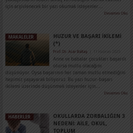
için arşivlenecek bir yazı okumak isteyenler…
Devamını Oku
HUZUR VE BAŞARI İKILEMI
MAKALELER
(*)
Prof. Dr. Acar Baltaş
|
11 Haziran 2025
Anne ve babalar çocukları başarılı
olursa mutlu olacağını
düşünüyor. Oysa başarının her zaman mutlu etmediğini
hepimiz yaşayarak biliyoruz. Bu yazı huzur-başarı
ikilemi üzerinde düşünmek isteyenler için…
Devamını Oku
OKULLARDA ZORBALIĞIN 3
HABERLER
NEDENI: AILE, OKUL,
TOPLUM