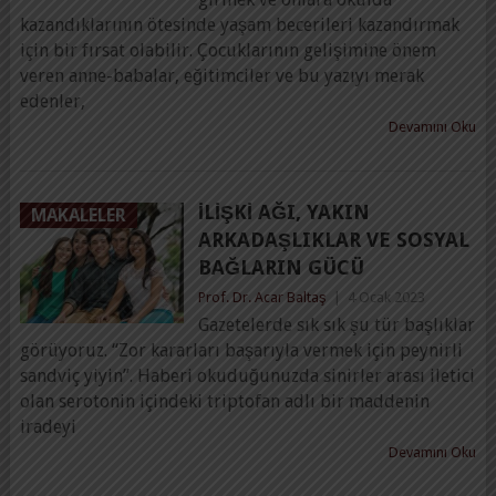
kazandıklarının ötesinde yaşam becerileri kazandırmak
için bir fırsat olabilir. Çocuklarının gelişimine önem
veren anne-babalar, eğitimciler ve bu yazıyı merak
edenler,
Devamını Oku
İLIŞKI AĞI, YAKIN
MAKALELER
ARKADAŞLIKLAR VE SOSYAL
BAĞLARIN GÜCÜ
Prof. Dr. Acar Baltaş
|
4 Ocak 2023
Gazetelerde sık sık şu tür başlıklar
görüyoruz. “Zor kararları başarıyla vermek için peynirli
sandviç yiyin”. Haberi okuduğunuzda sinirler arası iletici
olan serotonin içindeki triptofan adlı bir maddenin
iradeyi
Devamını Oku