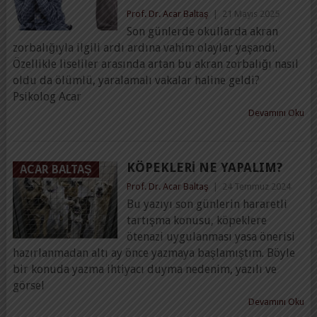
Prof. Dr. Acar Baltaş
|
21 Mayıs 2025
Son günlerde okullarda akran
zorbalığıyla ilgili ardı ardına vahim olaylar yaşandı.
Özellikle liseliler arasında artan bu akran zorbalığı nasıl
oldu da ölümlü, yaralamalı vakalar haline geldi?
Psikolog Acar
Devamını Oku
KÖPEKLERI NE YAPALIM?
ACAR BALTAŞ
Prof. Dr. Acar Baltaş
|
24 Temmuz 2024
Bu yazıyı son günlerin hararetli
tartışma konusu, köpeklere
ötenazi uygulanması yasa önerisi
hazırlanmadan altı ay önce yazmaya başlamıştım. Böyle
bir konuda yazma ihtiyacı duyma nedenim, yazılı ve
görsel
Devamını Oku