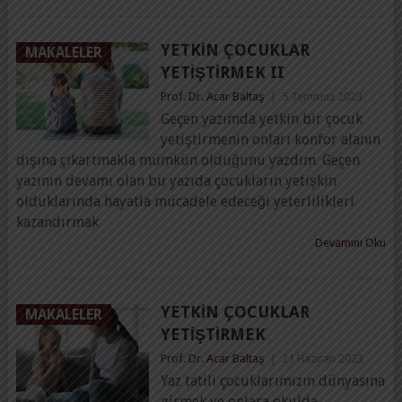
YETKIN ÇOCUKLAR
MAKALELER
YETIŞTIRMEK II
Prof. Dr. Acar Baltaş
|
5 Temmuz 2023
Geçen yazımda yetkin bir çocuk
yetiştirmenin onları konfor alanın
dışına çıkartmakla mümkün olduğunu yazdım. Geçen
yazının devamı olan bu yazıda çocukların yetişkin
olduklarında hayatla mücadele edeceği yeterlilikleri
kazandırmak
Devamını Oku
YETKIN ÇOCUKLAR
MAKALELER
YETIŞTIRMEK
Prof. Dr. Acar Baltaş
|
21 Haziran 2023
Yaz tatili çocuklarımızın dünyasına
girmek ve onlara okulda