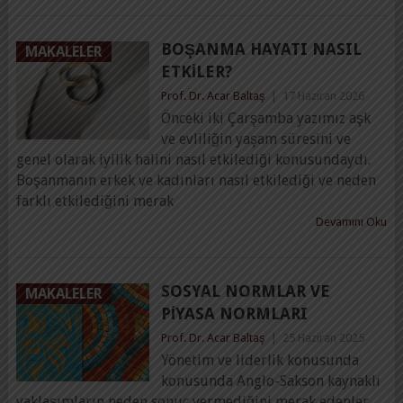
BOŞANMA HAYATI NASIL
MAKALELER
ETKILER?
Prof. Dr. Acar Baltaş
|
17 Haziran 2026
Önceki iki Çarşamba yazımız aşk
ve evliliğin yaşam süresini ve
genel olarak iyilik halini nasıl etkilediği konusundaydı.
Boşanmanın erkek ve kadınları nasıl etkilediği ve neden
farklı etkilediğini merak
Devamını Oku
SOSYAL NORMLAR VE
MAKALELER
PIYASA NORMLARI
Prof. Dr. Acar Baltaş
|
25 Haziran 2025
Yönetim ve liderlik konusunda
konusunda Anglo-Sakson kaynaklı
yaklaşımların neden sonuç vermediğini merak edenler