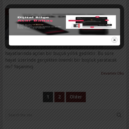
EĞITIMDE GERÇEKTEN
MAKALELER
KAYBIMIZ NE KADAR
BÜYÜK?
Prof. Dr. Acar Baltaş
|
26 Mayıs 2021
Son günlerde en sık duyduğumuz
konulardan biri, çocukların ve gençlerin eğitim
hayatlarında açılan bir buçuk yıllık gediktir. Bu süre
hayat üzerinde gerçekten önemli bir boşluk yaratacak
mı? Yaşanmış
Devamını Oku
YAZI
1
2
Older
SAYFALAMASI