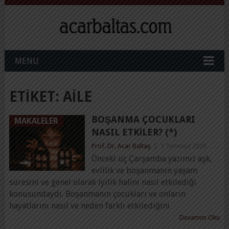
MENU
ETIKET:
AILE
BOŞANMA ÇOCUKLARI
MAKALELER
NASIL ETKILER? (*)
Prof. Dr. Acar Baltaş
|
1 Temmuz 2026
Önceki üç Çarşamba yazımız aşk,
evlilik ve boşanmanın yaşam
süresini ve genel olarak iyilik halini nasıl etkilediği
konusundaydı. Boşanmanın çocukları ve onların
hayatlarını nasıl ve neden farklı etkilediğini
Devamını Oku