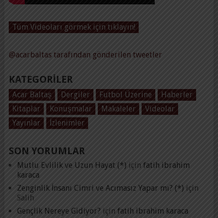
Tüm Videoları görmek için tıklayın!
@acarbaltas tarafından gönderilen tweetler
KATEGORILER
Acar Baltaş
Dergiler
Futbol Üzerine
Haberler
Kitaplar
Konuşmalar
Makaleler
Videolar
Yayınlar
İzlenimler
SON YORUMLAR
Mutlu Evlilik ve Uzun Hayat (*)
için
fatih ibrahim
karaca
Zenginlik İnsanı Cimri ve Acımasız Yapar mı? (*)
için
Salih
Gençlik Nereye Gidiyor?
için
fatih ibrahim karaca