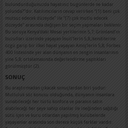
bulundurduğunuzda hayatınız bugünlerde ne kadar
yolunda?”dır. Katılımcıların cevap verirken “(1) beni çok
mutsuz edecek düzeyde” ile “(7) çok mutlu edecek
düzeyde” arasında değişen bir seçim yapmaları beklenir.
Bu soruya Kenya’daki Mesai yerlilerinin 5,7; Grönland’ın
buzulları üzerinde yaşayan İnuit’lerin 5,8,;kendilerine
özgü garip bir ilkel hayat yaşayan Amiş’lerin 5,8; Forbes
400 listesinde yer alan dünyanın en zengin insanlarının
yine 5,8; ortalamasında değerlendirme yaptıkları
görülmüştür (2).
SONUÇ
Bu araştırmadan çıkacak sonuçlardan biri şudur:
Mutluluk söz konusu olduğunda, dünyanın insanlara
sunabileceği her türlü konfora ve paranın satın
alabileceği her şeye sahip olanlar ile ineğinden sağdığı
sütü içen ve kuru otlardan yapılmış kulübelerde
yaşayanlar arasında son derece küçük farklar vardır.