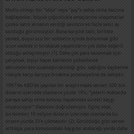
Mutlu olmayı bir “obje” veya “şey”e sahip olma hazzına
bağlayanlar, büyük çoğunlukla amaçlarına ulaşamazlar
çünkü satın alınanın verdiği sevincin en fazla sekiz ay
sürdüğü görülmüştür. Buna karşılık tatil, birlikte
yemek, doyurucu bir sohbetin içinde bulunmak gibi
uzun vadede iz bırakacak yaşantıların çok daha değerli
olduğu anlaşılmıştır (1). Daha çok para kazanmak için
çalışmak, kişiyi hayat kalitesini yükseltecek
aktivitelerden uzaklaştırabildiği gibi, sağlığını kaybetme
riskiyle karşı karşıya bırakma potansiyeline de sahiptir.
1997’de ABD’de yapılan bir araştırmada serveti 500 bin
doların üzerinde olanların yüzde 19’u, “yeterli miktarda
paraya sahip olma konusu hayatımda sürekli kaygı
oluşturuyor” ifadesini doğrulamıştır. İlginç olan,
birikimleri 10 milyon doların üzerinde olanlarda bu
oranın yüzde 33’e çıkmasıdır (2). Görüldüğü gibi servet
arttıkça, para konusundaki kaygılar azalacağı yerde daha