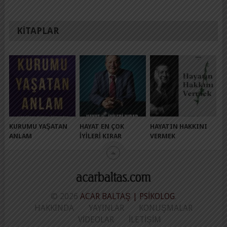
KITAPLAR
KURUMU YAŞATAN
HAYAT EN ÇOK
HAYATIN HAKKINI
ANLAM
İYILERI KIRAR
VERMEK
© 2026
ACAR BALTAŞ | PSIKOLOG
.
HAKKINDA
YAYINLAR
KONUŞMALAR
VIDEOLAR
İLETIŞIM