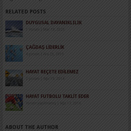
RELATED POSTS
DUYGUSAL DAYANIKLILIK
1 Yorum
|
Mar 19, 2025
ÇAĞDAŞ LIDERLIK
4 yorum
|
Ara 25, 2019
HAYAT REÇETE EDILEMEZ
2 yorum
|
Ağu 19, 2014
HAYAT FUTBOLU TAKLIT EDER
Yorum yapılmamış
|
Ağu 17, 2016
ABOUT THE AUTHOR