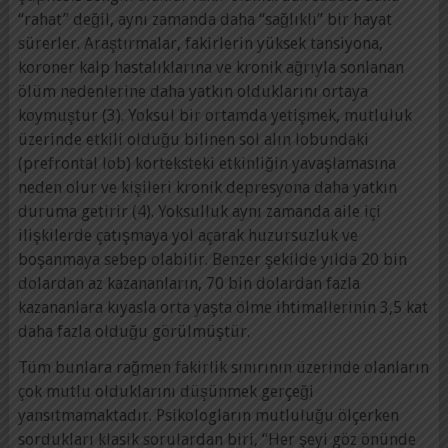
“rahat” değil, aynı zamanda daha “sağlıklı” bir hayat
sürerler. Araştırmalar, fakirlerin yüksek tansiyona,
koroner kalp hastalıklarına ve kronik ağrıyla sonlanan
ölüm nedenlerine daha yatkın olduklarını ortaya
koymuştur (3). Yoksul bir ortamda yetişmek, mutluluk
üzerinde etkili olduğu bilinen sol alın lobundaki
(prefrontal lob) korteksteki etkinliğin yavaşlamasına
neden olur ve kişileri kronik depresyona daha yatkın
duruma getirir (4). Yoksulluk aynı zamanda aile içi
ilişkilerde çatışmaya yol açarak huzursuzluk ve
boşanmaya sebep olabilir. Benzer şekilde yılda 20 bin
dolardan az kazananların, 70 bin dolardan fazla
kazananlara kıyasla orta yaşta ölme ihtimallerinin 3,5 kat
daha fazla olduğu görülmüştür.
Tüm bunlara rağmen fakirlik sınırının üzerinde olanların
çok mutlu olduklarını düşünmek gerçeği
yansıtmamaktadır. Psikologların mutluluğu ölçerken
sordukları klasik sorulardan biri, “Her şeyi göz önünde