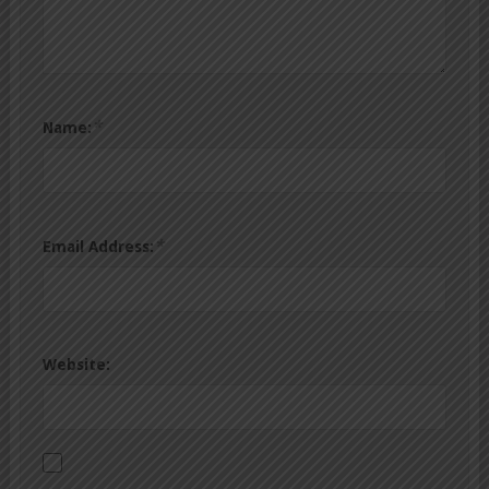
*
Name:
*
Email Address:
Website: