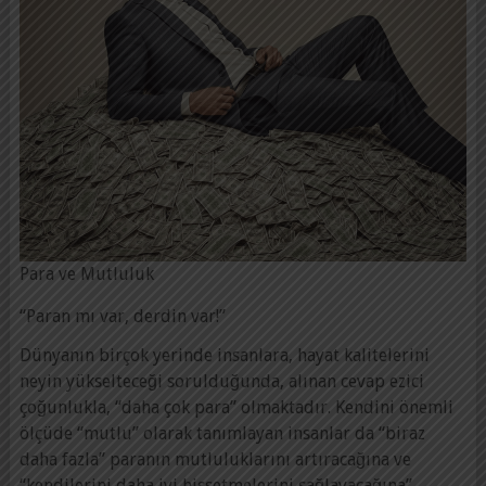
Para ve Mutluluk
“Paran mı var, derdin var!”
Dünyanın birçok yerinde insanlara, hayat kalitelerini
neyin yükselteceği sorulduğunda, alınan cevap ezici
çoğunlukla, “daha çok para” olmaktadır. Kendini önemli
ölçüde “mutlu” olarak tanımlayan insanlar da “biraz
daha fazla” paranın mutluluklarını artıracağına ve
“kendilerini daha iyi hissetmelerini sağlayacağına”