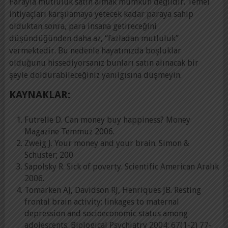
Parayla mutluluk satın almak mümkün değildir. Temel
ihtiyaçları karşılamaya yetecek kadar paraya sahip
olduktan sonra, para insana getireceğini
düşündüğünden daha az, “fazladan mutluluk”
vermektedir. Bu nedenle hayatınızda boşluklar
olduğunu hissediyorsanız bunları satın alınacak bir
şeyle doldurabileceğiniz yanılgısına düşmeyin.
KAYNAKLAR:
Futrelle D. Can money buy happiness? Money
Magazine Temmuz 2006.
Zweig J. Your money and your brain. Simon &
Schuster; 200
Sapolsky R. Sick of poverty. Scientific American Aralık
2006.
Tomarken AJ, Davidson RJ, Henriques JB. Resting
frontal brain activity: linkages to maternal
depression and socioeconomic status among
adolescents. Biological Psychiatry 2004; 67(1-2) 77-