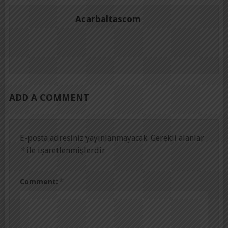
Acarbaltascom
ADD A COMMENT
E-posta adresiniz yayınlanmayacak.
Gerekli alanlar
*
ile işaretlenmişlerdir
*
Comment: