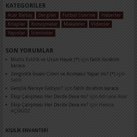
KATEGORILER
Acar Baltaş
Dergiler
Futbol Üzerine
Haberler
Kitaplar
Konuşmalar
Makaleler
Videolar
Yayınlar
İzlenimler
SON YORUMLAR
Mutlu Evlilik ve Uzun Hayat (*)
için
fatih ibrahim
karaca
Zenginlik İnsanı Cimri ve Acımasız Yapar mı? (*)
için
Salih
Gençlik Nereye Gidiyor?
için
fatih ibrahim karaca
Ekip Çalışması Her Derde Deva mı?
için
Adrıana Akar
Ekip Çalışması Her Derde Deva mı?
için
Hamza
AÇIKGÖZ
KIŞILIK ENVANTERI