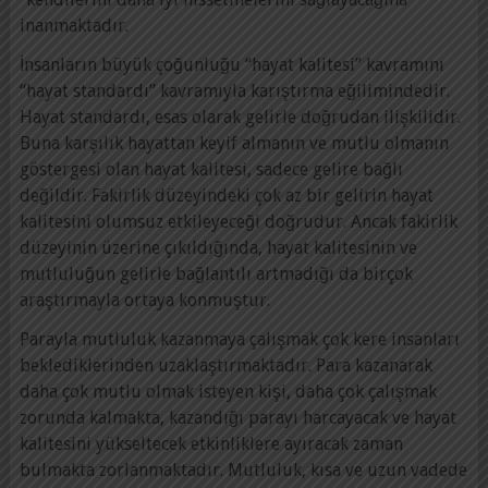
inanmaktadır.
İnsanların büyük çoğunluğu “hayat kalitesi” kavramını
“hayat standardı” kavramıyla karıştırma eğilimindedir.
Hayat standardı, esas olarak gelirle doğrudan ilişkilidir.
Buna karşılık hayattan keyif almanın ve mutlu olmanın
göstergesi olan hayat kalitesi, sadece gelire bağlı
değildir. Fakirlik düzeyindeki çok az bir gelirin hayat
kalitesini olumsuz etkileyeceği doğrudur. Ancak fakirlik
düzeyinin üzerine çıkıldığında, hayat kalitesinin ve
mutluluğun gelirle bağlantılı artmadığı da birçok
araştırmayla ortaya konmuştur.
Parayla mutluluk kazanmaya çalışmak çok kere insanları
beklediklerinden uzaklaştırmaktadır. Para kazanarak
daha çok mutlu olmak isteyen kişi, daha çok çalışmak
zorunda kalmakta, kazandığı parayı harcayacak ve hayat
kalitesini yükseltecek etkinliklere ayıracak zaman
bulmakta zorlanmaktadır. Mutluluk, kısa ve uzun vadede