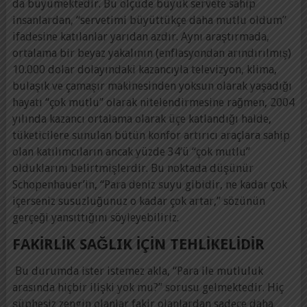
da büyümektedir. Bu ölçüde büyük servete sahip
insanlardan, “servetimi büyüttükçe daha mutlu oldum”
ifadesine katılanlar yarıdan azdır. Aynı araştırmada,
ortalama bir beyaz yakalının (enflasyondan arındırılmış)
10.000 dolar dolayındaki kazancıyla televizyon, klima,
bulaşık ve çamaşır makinesinden yoksun olarak yaşadığı
hayatı “çok mutlu” olarak nitelendirmesine rağmen, 2004
yılında kazancı ortalama olarak üçe katlandığı halde,
tüketicilere sunulan bütün konfor artırıcı araçlara sahip
olan katılımcıların ancak yüzde 34’ü “çok mutlu”
olduklarını belirtmişlerdir. Bu noktada düşünür
Schopenhauer’in, “Para deniz suyu gibidir, ne kadar çok
içerseniz susuzluğunuz o kadar çok artar,” sözünün
gerçeği yansıttığını söyleyebiliriz.
FAKIRLIK SAĞLIK IÇIN TEHLIKELIDIR
Bu durumda ister istemez akla, “Para ile mutluluk
arasında hiçbir ilişki yok mu?” sorusu gelmektedir. Hiç
şüphesiz zengin olanlar fakir olanlardan sadece daha