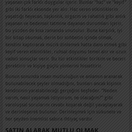
yaşanan çok farklı duygular içerir. Bunlar “haz” ve “keyif”
gibi iki farklı eksende yer alır. Haz veren etkinliklerin
yaşattığı heyecan, taşkınlık, orgazm ve rahatlık gibi anlık
yaşanan ve bedensel tatmine dayanan durumları içerir,
bu yüzden de kısa zamanda unutulur. Buna karşılık, iyi
bir kitap okumak, derin bir sohbetin içinde olmak,
kendini kaptırarak müzik dinlemek hatta dans etmek gibi
keyif veren etkinlikler, ruhsal doyumu temel alır ve uzun
vadeli sonuçlar verir. Bu tür etkinlikler birikim ve beceri
gerektirir ve kişiye güçlü yönlerini hissettirir.
Bunun sonunda insan mutluluğun ve anlamın aranarak
bulunabilecek şeyler olmadığını, bunları ancak kişinin
kendisinin yaratabileceği gerçeğini keşfeder. “Neden
varım, nasıl yaşamak istiyorum, ne olacağım?” gibi
varoluşsal sorularını cevabı koşarak değil yavaşlayarak
ve derinleşerek bulunur. Derinleşmek için sükunete ve
her şeyden önemlisi sabıra ihtiyaç vardır.
SATIN ALARAK MUTLU OLMAK