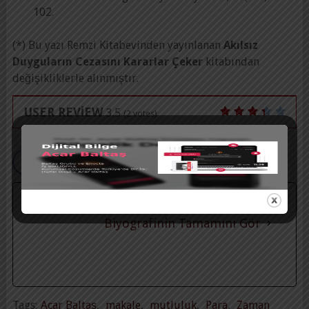
102.
(*) Bu yazı Remzi Kitabevinden yayınlanan
Akılsız
Duyguların Cezasını Kararlar Çeker
kitabından
değişikliklerle alınmıştır.
USER REVIEW
3.5
(
2
votes)
Prof. Dr. Acar Baltaş
Biyografinin Tamamını Gör
Tags:
Acar Baltaş
,
makale
,
mutluluk
,
Para
,
Zaman