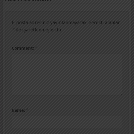
E-posta adresiniz yayınlanmayacak.
Gerekli alanlar
*
ile işaretlenmişlerdir
*
Comment:
*
Name: