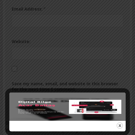
*
Email Address:
Website:
Save my name, email, and website in this browser
for the next time I comment.
Bu site istenmeyenleri azaltmak için Akismet kullanır.
Yorum verilerinizin nasıl işlendiğini öğrenin.