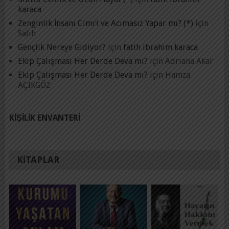
karaca
Zenginlik İnsanı Cimri ve Acımasız Yapar mı? (*)
için
Salih
Gençlik Nereye Gidiyor?
için
fatih ibrahim karaca
Ekip Çalışması Her Derde Deva mı?
için
Adrıana Akar
Ekip Çalışması Her Derde Deva mı?
için
Hamza
AÇIKGÖZ
KIŞILIK ENVANTERI
KITAPLAR