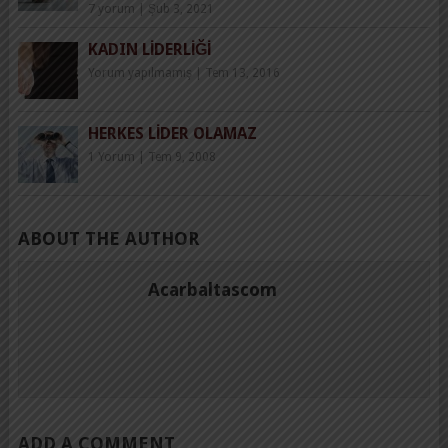
7 yorum
|
Şub 3, 2021
KADIN LIDERLIĞI
Yorum yapılmamış
|
Tem 13, 2016
HERKES LIDER OLAMAZ
1 Yorum
|
Tem 9, 2008
ABOUT THE AUTHOR
Acarbaltascom
ADD A COMMENT