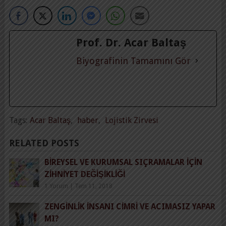
Prof. Dr. Acar Baltaş
Biyografinin Tamamını Gör
Tags:
Acar Baltaş
,
haber
,
Lojistik Zirvesi
RELATED POSTS
BIREYSEL VE KURUMSAL SIÇRAMALAR IÇIN
ZIHNIYET DEĞIŞIKLIĞI
1 Yorum
|
Tem 11, 2018
ZENGINLIK İNSANI CIMRI VE ACIMASIZ YAPAR
MI?