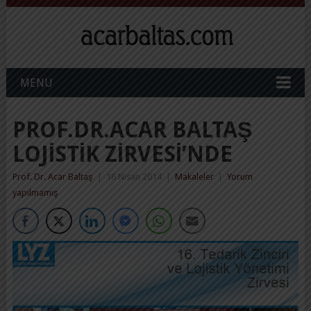
MENU
PROF.DR.ACAR BALTAŞ
LOJISTIK ZIRVESI’NDE
Prof. Dr. Acar Baltaş
|
16 Nisan 2014
|
Makaleler
|
Yorum
yapılmamış