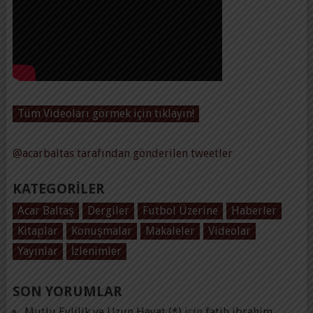
Tüm Videoları görmek için tıklayın!
@acarbaltas tarafından gönderilen tweetler
KATEGORILER
Acar Baltaş
Dergiler
Futbol Üzerine
Haberler
Kitaplar
Konuşmalar
Makaleler
Videolar
Yayınlar
İzlenimler
SON YORUMLAR
Mutlu Evlilik ve Uzun Hayat (*)
için
fatih ibrahim