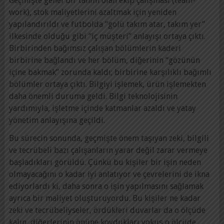
Geçmişte genel bir tanım olan ekip çalışması (team-
work), stok maliyetlerini azaltmak için yeniden
yapılandırıldı ve futbolda “golü takım atar, takım yer”
ilkesinde olduğu gibi “iç müşteri” anlayışı ortaya çıktı.
Birbirinden bağımsız çalışan bölümlerin kaderi
birbirine bağlandı ve her bölüm, diğerinin “gözünün
içine bakmak” zorunda kaldı; birbirine karşılıklı bağımlı
bölümler ortaya çıktı. Bilgiyi işlemek, ürün işlemekten
daha önemli duruma geldi. Bilgi teknolojisinin
yardımıyla, işletme içinde katmanlar azaldı ve yatay
yönetim anlayışına geçildi.
Bu sürecin sonunda, geçmişte önem taşıyan zeki, bilgili
ve tecrübeli bazı çalışanların yarar değil zarar vermeye
başladıkları görüldü. Çünkü bu kişiler bir işin neden
olmayacağını o kadar iyi anlatıyor ve çevrelerini de ikna
ediyorlardı ki, daha sonra o işin yapılmasını sağlamak
ayrıca bir maliyet oluşturuyordu. Bu kişiler ne kadar
zeki ve tecrübeliyseler, ördükleri duvarlar da o ölçüde
kalın, diğerlerinin önüne koydukları yokuş o ölçüde