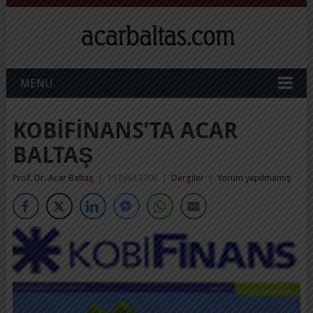
MENU
KOBIFINANS’TA ACAR
BALTAŞ
Prof. Dr. Acar Baltaş
|
19 Eylül 2006
|
Dergiler
|
Yorum yapılmamış