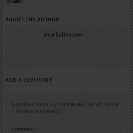
ABOUT THE AUTHOR
Acarbaltascom
ADD A COMMENT
E-posta adresiniz yayınlanmayacak.
Gerekli alanlar
*
ile işaretlenmişlerdir
*
Comment: