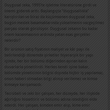
Duygusal zeka, 1995’te işletme literatürüne girdi ve
önemi giderek arttı. Başlangıçta “duygusallıkla”
karıştırılan ve biraz da küçümsenen duygusal zeka,
bugün meslek basamaklarında yükselmenin vazgeçilmez
parçası olarak görülüyor. Duygusal zekanın bu kadar
önem kazanmasının ardında yatan esas gerçekler
nelerdir?
Bir ürünün satış fiyatının maliyet ve kâr payı ile
belirlendiği dönemde şirketler hiyerarşik bir yapı
içinde, her bir bölümü diğerinden ayıran kalın
duvarlarla yönetilirdi. Herkes kendi işine bakar,
bölümde yöneticinin bilgisi dışında hiçbir iş yapılamaz,
onun haberi olmadan bilgi alınıp verilemez ve kimse
kimseye karışamazdı.
Tecrübeli ve zeki bir çalışan, her düzeyde, her ilişkide
ağırlığını hissettirir ve bölümü adına istediğini elde
ederdi. Her çalışan, kimden emir alıp, kime emir