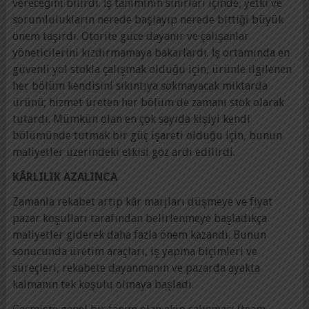
vereceğini bilirdi. İş tanımının sınırları içinde, yetki ve
sorumlulukların nerede başlayıp nerede bittiği büyük
önem taşırdı. Otorite güce dayanır ve çalışanlar
yöneticilerini kızdırmamaya bakarlardı. İş ortamında en
güvenli yol stokla çalışmak olduğu için, ürünle ilgilenen
her bölüm kendisini sıkıntıya sokmayacak miktarda
ürünü; hizmet üreten her bölüm de zamanı stok olarak
tutardı. Mümkün olan en çok sayıda kişiyi kendi
bölümünde tutmak bir güç işareti olduğu için, bunun
maliyetler üzerindeki etkisi göz ardı edilirdi.
KÂRLILIK AZALINCA
Zamanla rekabet artıp kâr marjları düşmeye ve fiyat
pazar koşulları tarafından belirlenmeye başladıkça
maliyetler giderek daha fazla önem kazandı. Bunun
sonucunda üretim araçları, iş yapma biçimleri ve
süreçleri, rekabete dayanmanın ve pazarda ayakta
kalmanın tek koşulu olmaya başladı.