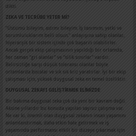
dikti.
ZEKA VE TECRÜBE YETER Mİ?
“Üstümü bileyim, astımı bileyim. İş tanımım, yetki ve
sorumluluklarım belli olsun.” anlayışına sahip olanlar,
hiyerarşik bir sistem içinde çok başarılı olabilirler.
Ancak gerçek ekip çalışmasının yapıldığı bir ortamda,
her zaman “gri alanlar” ve “silik sınırlar” vardır.
Belirsizliğe karşı düşük toleransı olanlar böyle
ortamlarda bocalar ve sık sık kriz yaratırlar. İyi bir ekip
çalışması için, yüksek duygusal zeka en temel özelliktir.
DUYGUSAL ZEKAYI GELİŞTİRMEK ELİMİZDE
Bir bakıma duygusal zeka çok da yeni bir kavram değil.
Aksine yıllardır bu konuda yapılan sayısız çalışma var.
Ne var ki, önemli olan duygusal zekanın insan yaşamını
anlamlandırmak, daha etkin hale getirmek ve iş
yaşamında performansı etkili bir düzeye çıkarmak için