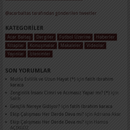
@acarbaltas tarafından gönderilen tweetler
KATEGORILER
Acar Baltaş
Dergiler
Futbol Üzerine
Haberler
Kitaplar
Konuşmalar
Makaleler
Videolar
Yayınlar
İzlenimler
SON YORUMLAR
Mutlu Evlilik ve Uzun Hayat (*)
için
fatih ibrahim
karaca
Zenginlik İnsanı Cimri ve Acımasız Yapar mı? (*)
için
Salih
Gençlik Nereye Gidiyor?
için
fatih ibrahim karaca
Ekip Çalışması Her Derde Deva mı?
için
Adrıana Akar
Ekip Çalışması Her Derde Deva mı?
için
Hamza
AÇIKGÖZ