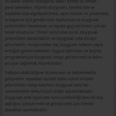
ne kadar önemli olduğunu kabul etmek ve ondan
yararlanmaktır. Kişinin duyguları, kendisinde ve
başkalarında algılayabilmesi, ayırt etmesi ve yönetmesi,
iş başarısı için gerekli olan toplumsal ve duygusal
yetkinlikleri kazanması ve hayata geçirebilmesi için bir
temel oluşturur. Umut verici olan şu ki, duygusal
yetkinlikler kazanılabilir ve duygusal zeka düzeyi
artırılabilir. Araştırmalar da, duygusal zekanın yaşla
arttığını göstermektedir. Uygun eğitimler ve koçluk
programlarıyla duygusal zekayı geliştirmek ve kalıcı
artışlar sağlamak mümkündür.
Değişim alabildiğine hızlanırken ve beklenmedik
gelişmeler insandan sürekli daha üstün bilişsel
yeterlilikler talep ederken, duygusal zeka her
zamankinden daha büyük değer kazanmaktadır.
Duygusal zeka işyerinde hem üretkenliği hem de kişi
sağlığını iyileştirmek ve geliştirmek için önemli
olanaklar sunmaktadır.