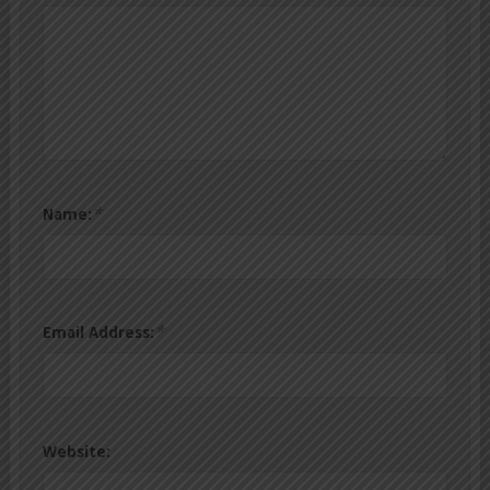
*
Name:
*
Email Address:
Website: