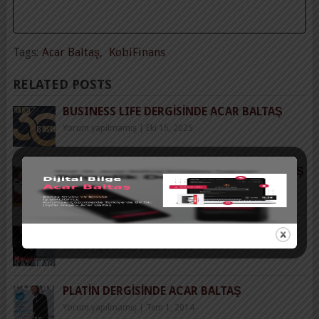
Tags:
Acar Baltaş
,
KobiFinans
RELATED POSTS
BUSINESS LIFE DERGİSİNDE ACAR BALTAŞ
Yorum yapılmamış
|
Eki 15, 2025
AMBALAJ DÜNYASI DERGISINDE ACAR BALTAŞ
Yorum yapılmamış
|
Ağu 23, 2016
POPÜLER BILIM DERGISINDE ACAR BALTAŞ
Yorum yapılmamış
|
Haz 1, 2014
PLATIN DERGISINDE ACAR BALTAŞ
Yorum yapılmamış
|
Tem 1, 2014